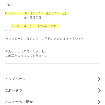
-----
【5月】
CLOSE → 9
（木）、17（金）、18（土）
ほか月曜定休
※【6、13（月）】は営業します。
-----
カレンダー
をご確認の上、ご予約いただけますと幸いです。
のんびりしに来てくださいね。
ご来店をお待ちしております。
トップページ
ごあいさつ
メニューのご紹介